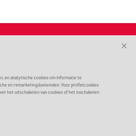
fo over het Markiezenhof in je
ail?
Inschrijven nieuwsbrief
n, en analytische cookies om informatie te
ische en remarketingdoeleinden. Voor profielcookies
 over het uitschakelen van cookies of het inschakelen
catie
eenbergsestraat 8
11 TE Bergen op Zoom