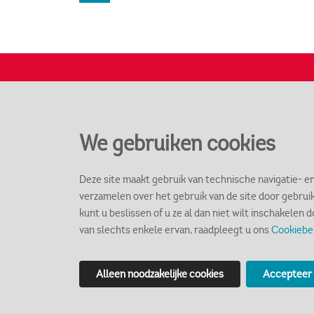
We gebruiken cookies
Deze site maakt gebruik van technische navigatie- e
verzamelen over het gebruik van de site door gebrui
kunt u beslissen of u ze al dan niet wilt inschakelen 
Social
van slechts enkele ervan, raadpleegt u ons
Cookiebe
Alleen noodzakelijke cookies
Accepteer 