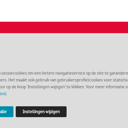
Openingstijden
In
m
Dinsdag t/m zondag 11.00 - 17.00 uur
n sessiecookies om een betere navigatieservice op de site te garandere
kers. Het maakt ook gebruik van gebruikersprofielcookies voor statist
door op de knop 'Instellingen wijzigen' te klikken. Voor meer informatie
Contact
Lo
leid
.
markiezenhof@bergenopzoom.nl
St
alle
Instellingen wijzigen
0164 - 277 077
46