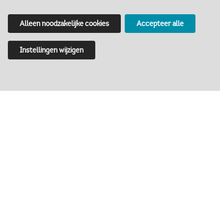
Met een groep naar het
Alleen noodzakelijke cookies
Accepteer alle
Markiezenhof? Bekijk de
Instellingen wijzigen
mogelijkheden!
Rondleidingen verzorgd door
Stadsgidsen Bergen op Zoom
Als je
geïnteresseerd bent