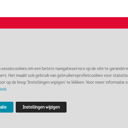
Openingstijden
In
m
Dinsdag t/m zondag 11.00 - 17.00 uur
n sessiecookies om een betere navigatieservice op de site te garandere
kers. Het maakt ook gebruik van gebruikersprofielcookies voor statist
door op de knop 'Instellingen wijzigen' te klikken. Voor meer informatie
Contact
Lo
leid
.
markiezenhof@bergenopzoom.nl
St
alle
Instellingen wijzigen
0164 - 277 077
46