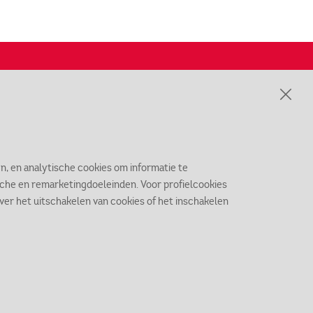
fo over het Markiezenhof in je
ail?
Inschrijven nieuwsbrief
n, en analytische cookies om informatie te
ische en remarketingdoeleinden. Voor profielcookies
 over het uitschakelen van cookies of het inschakelen
catie
eenbergsestraat 8
11 TE Bergen op Zoom