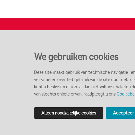
We gebruiken cookies
Deze site maakt gebruik van technische navigatie- e
verzamelen over het gebruik van de site door gebrui
kunt u beslissen of u ze al dan niet wilt inschakelen 
Social
van slechts enkele ervan, raadpleegt u ons
Cookiebe
Alleen noodzakelijke cookies
Accepteer 