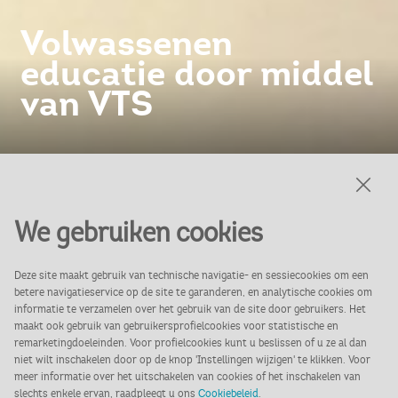
Volwassenen
educatie door middel
van VTS
We gebruiken cookies
Ontdek kunst, cultuur en
Deze site maakt gebruik van technische navigatie- en sessiecookies om een
betere navigatieservice op de site te garanderen, en analytische cookies om
erfgoed op een dieper
informatie te verzamelen over het gebruik van de site door gebruikers. Het
maakt ook gebruik van gebruikersprofielcookies voor statistische en
niveau met Visual Thinking
remarketingdoeleinden. Voor profielcookies kunt u beslissen of u ze al dan
niet wilt inschakelen door op de knop 'Instellingen wijzigen' te klikken. Voor
meer informatie over het uitschakelen van cookies of het inschakelen van
Strategies (VTS)!
slechts enkele ervan, raadpleegt u ons
Cookiebeleid
.