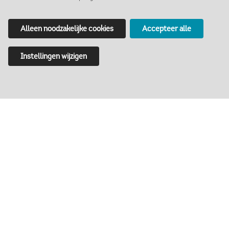
Alleen noodzakelijke cookies
Accepteer alle
Instellingen wijzigen
Niet alleen bieden we educatieve
activiteiten aan voor leerlingen in het
basis- en voortgezet onderwijs, maar ook
volwassenen kunnen meer leren over de
geschiedenis van het gebouw, de stad en
de regio.
Bij het Markiezenhof geloven we dat kunst
voor iedereen toegankelijk en begrijpelijk
kan zijn, en Visual Thinking Strategies