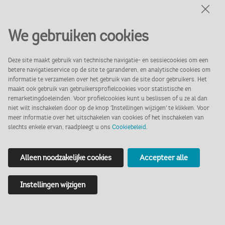
We gebruiken cookies
Beleef een geheime liefde
Deze site maakt gebruik van technische navigatie- en sessiecookies om een
betere navigatieservice op de site te garanderen, en analytische cookies om
informatie te verzamelen over het gebruik van de site door gebruikers. Het
uit het verleden op een
maakt ook gebruik van gebruikersprofielcookies voor statistische en
remarketingdoeleinden. Voor profielcookies kunt u beslissen of u ze al dan
interactieve manier.
niet wilt inschakelen door op de knop 'Instellingen wijzigen' te klikken. Voor
meer informatie over het uitschakelen van cookies of het inschakelen van
slechts enkele ervan, raadpleegt u ons
Cookiebeleid
.
Alleen noodzakelijke cookies
Accepteer alle
Instellingen wijzigen
De vier stijlkamers zijn prachtig ingericht
in 17e en 18e eeuwse stijl. Op het eerste