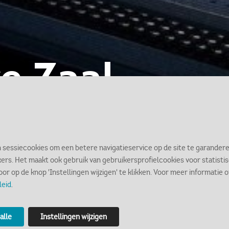
e Zaal
n sessiecookies om een betere navigatieservice op de site te garandere
kers. Het maakt ook gebruik van gebruikersprofielcookies voor statist
door op de knop 'Instellingen wijzigen' te klikken. Voor meer informatie
 vertrekhal voor geheimzinnige
leid
.
n binnen en buiten het museu
alle
Instellingen wijzigen