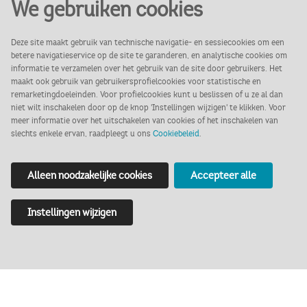
18 uur)
We gebruiken cookies
Deze site maakt gebruik van technische navigatie- en sessiecookies om een
betere navigatieservice op de site te garanderen, en analytische cookies om
Over het Markiezenhof
informatie te verzamelen over het gebruik van de site door gebruikers. Het
maakt ook gebruik van gebruikersprofielcookies voor statistische en
remarketingdoeleinden. Voor profielcookies kunt u beslissen of u ze al dan
niet wilt inschakelen door op de knop 'Instellingen wijzigen' te klikken. Voor
In het hart van historisch Bergen op
meer informatie over het uitschakelen van cookies of het inschakelen van
slechts enkele ervan, raadpleegt u ons
Cookiebeleid
.
Zoom staat het mooiste en oudste
stadspaleis van de Lage Landen: het
Alleen noodzakelijke cookies
Accepteer alle
Markiezenhof. Dit laatgotische
rijksmonument uit de 15e eeuw ademt
Instellingen wijzigen
geschiedenis, cultuur en gastvrijheid. Ooit
was het de residentie van de heren en
markiezen van Bergen op Zoom; nu is het
een bruisend museum, ontmoetingsplek