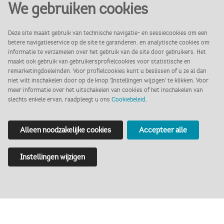
Medewerker administratie (0,5
We gebruiken cookies
FTE, 18 uur)
Deze site maakt gebruik van technische navigatie- en sessiecookies om een
betere navigatieservice op de site te garanderen, en analytische cookies om
informatie te verzamelen over het gebruik van de site door gebruikers. Het
maakt ook gebruik van gebruikersprofielcookies voor statistische en
remarketingdoeleinden. Voor profielcookies kunt u beslissen of u ze al dan
Over het Markiezenhof
niet wilt inschakelen door op de knop 'Instellingen wijzigen' te klikken. Voor
meer informatie over het uitschakelen van cookies of het inschakelen van
slechts enkele ervan, raadpleegt u ons
Cookiebeleid
.
In het hart van historisch Bergen op
Zoom staat het mooiste en oudste
Alleen noodzakelijke cookies
Accepteer alle
stadspaleis van de Lage Landen: het
Markiezenhof. Dit laatgotische
Instellingen wijzigen
rijksmonument uit de 15e eeuw ademt
geschiedenis, cultuur en gastvrijheid. Ooit
was het de residentie van de heren en
markiezen van Bergen op Zoom; nu is het