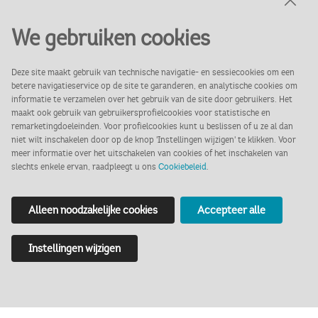
We gebruiken cookies
Stichting Vrienden van het
Deze site maakt gebruik van technische navigatie- en sessiecookies om een
Markiezenhof werkt nauw
betere navigatieservice op de site te garanderen, en analytische cookies om
informatie te verzamelen over het gebruik van de site door gebruikers. Het
met het museum samen.
maakt ook gebruik van gebruikersprofielcookies voor statistische en
remarketingdoeleinden. Voor profielcookies kunt u beslissen of u ze al dan
niet wilt inschakelen door op de knop 'Instellingen wijzigen' te klikken. Voor
meer informatie over het uitschakelen van cookies of het inschakelen van
slechts enkele ervan, raadpleegt u ons
Cookiebeleid
.
Alleen noodzakelijke cookies
Accepteer alle
Wie zijn de Vrienden van het
Instellingen wijzigen
Markiezenhof?
Sinds 1968 zet de Stichting Vrienden van