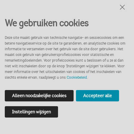
We gebruiken cookies
Genre: expositie
Deze site maakt gebruik van technische navigatie- en sessiecookies om een
betere navigatieservice op de site te garanderen, en analytische cookies om
Leeftijd: alle leeftijden
informatie te verzamelen over het gebruik van de site door gebruikers. Het
maakt ook gebruik van gebruikersprofielcookies voor statistische en
Locatie: Tuinzalen - Markiezenhof
remarketingdoeleinden. Voor profielcookies kunt u beslissen of u ze al dan
Prijs:
reguliere entreeprijs
niet wilt inschakelen door op de knop 'Instellingen wijzigen' te klikken. Voor
meer informatie over het uitschakelen van cookies of het inschakelen van
slechts enkele ervan, raadpleegt u ons
Cookiebeleid
.
English below
Alleen noodzakelijke cookies
Accepteer alle
Instellingen wijzigen
SHE laat 174 prenten zien van vrouwelijke
grafici uit alle delen van de wereld. De