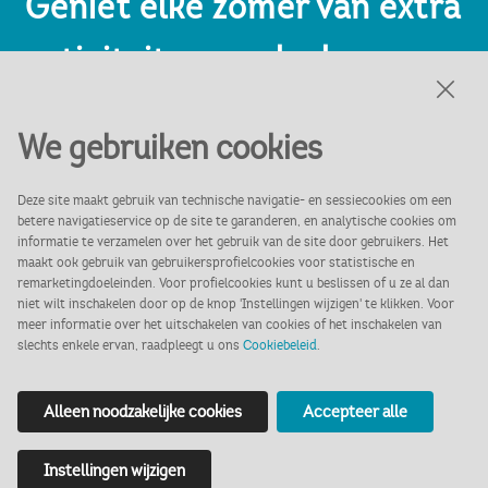
Geniet elke zomer van extra
activiteiten, zoals de
spectaculaire
We gebruiken cookies
roofvogelshows, toffe
Deze site maakt gebruik van technische navigatie- en sessiecookies om een
speurtochten voor
betere navigatieservice op de site te garanderen, en analytische cookies om
informatie te verzamelen over het gebruik van de site door gebruikers. Het
verschillende leeftijden en
maakt ook gebruik van gebruikersprofielcookies voor statistische en
remarketingdoeleinden. Voor profielcookies kunt u beslissen of u ze al dan
niet wilt inschakelen door op de knop 'Instellingen wijzigen' te klikken. Voor
wisselende exposities.
meer informatie over het uitschakelen van cookies of het inschakelen van
slechts enkele ervan, raadpleegt u ons
Cookiebeleid
.
Alleen noodzakelijke cookies
Accepteer alle
Instellingen wijzigen