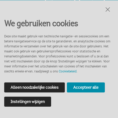
onvergetelijke middag in de
betoverende Tuinzalen van
We gebruiken cookies
het Markiezenhof, gehuld in
Deze site maakt gebruik van technische navigatie- en sessiecookies om een
kerstsferen!
betere navigatieservice op de site te garanderen, en analytische cookies om
informatie te verzamelen over het gebruik van de site door gebruikers. Het
maakt ook gebruik van gebruikersprofielcookies voor statistische en
remarketingdoeleinden. Voor profielcookies kunt u beslissen of u ze al dan
niet wilt inschakelen door op de knop 'Instellingen wijzigen' te klikken. Voor
meer informatie over het uitschakelen van cookies of het inschakelen van
slechts enkele ervan, raadpleegt u ons
Cookiebeleid
.
Datum:
Alleen noodzakelijke cookies
Accepteer alle
Zaterdag 14 december
Zaterdag 20 december
Instellingen wijzigen
Zondag 21 december
Tijdstip: 13:30 - 15:30 uur