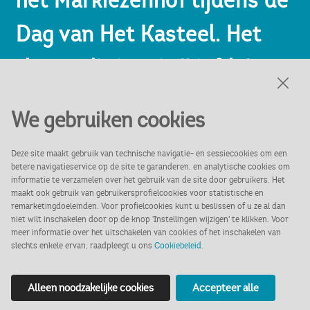
Dag van Het Kasteel. Het
thema dit jaar is 'Liefde'.
We gebruiken cookies
Deze site maakt gebruik van technische navigatie- en sessiecookies om een
betere navigatieservice op de site te garanderen, en analytische cookies om
Openingstijden:
informatie te verzamelen over het gebruik van de site door gebruikers. Het
vrijdag 22 mei (11:00 - 17:00)
maakt ook gebruik van gebruikersprofielcookies voor statistische en
remarketingdoeleinden. Voor profielcookies kunt u beslissen of u ze al dan
zaterdag 23 mei (11:00 - 17:00)
niet wilt inschakelen door op de knop 'Instellingen wijzigen' te klikken. Voor
meer informatie over het uitschakelen van cookies of het inschakelen van
zondag 24 mei (gesloten)
slechts enkele ervan, raadpleegt u ons
Cookiebeleid
.
maandag 25 mei (11:00 - 17:00)
Leeftijd: alle leeftijden
Alleen noodzakelijke cookies
Accepteer alle